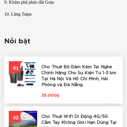
9. Khám phá pháo đài Guia
10. Làng Taipa
Nổi bật
01
Cho Thuê Bộ Đàm Kèm Tai Nghe
Chính Hãng Cho Sự Kiện Từ 1-3 km
Tại Hà Nội Và Hồ Chí Minh, Hải
Phòng và Đà Nẵng.
35.000₫
02
Cho Thuê Wifi Di Động 4G/5G
Cầm Tay Không Giới Hạn Dùng Tại