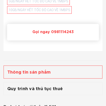
5GB/NGÀY HẾT TỐC ĐỘ CAO VỀ 1MBPS
10GB/NGÀY HẾT TỐC ĐỘ CAO VỀ 1MBPS
Gọi ngay 0981114243
Thông tin sản phẩm
Quy trình và thủ tục thuê