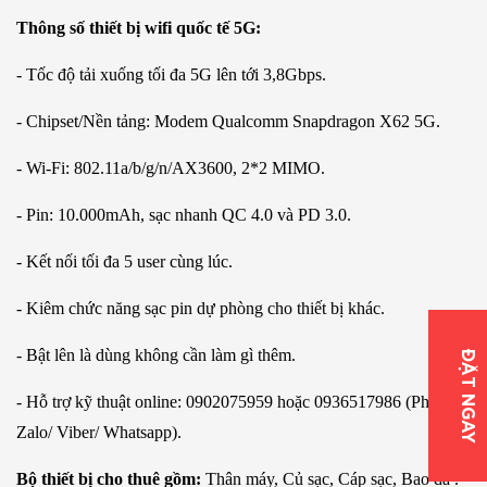
Thông số thiết bị wifi quốc tế 5G:
- Tốc độ tải xuống tối đa 5G lên tới 3,8Gbps.
- Chipset/Nền tảng: Modem Qualcomm Snapdragon X62 5G.
- Wi-Fi: 802.11a/b/g/n/AX3600, 2*2 MIMO.
- Pin: 10.000mAh, sạc nhanh QC 4.0 và PD 3.0.
- Kết nối tối đa 5 user cùng lúc.
- Kiêm chức năng sạc pin dự phòng cho thiết bị khác.
- Bật lên là dùng không cần làm gì thêm.
ĐẶT NGAY
- Hỗ trợ kỹ thuật online: 0902075959 hoặc 0936517986 (Phone/
Zalo/ Viber/ Whatsapp).
Bộ thiết bị cho thuê gồm:
Thân máy, Củ sạc, Cáp sạc, Bao da .