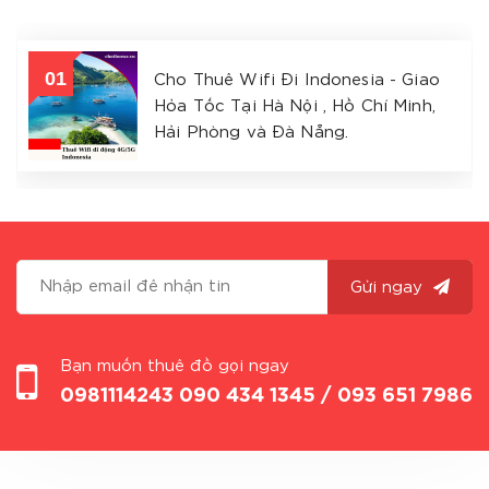
Cho Thuê Wifi Đi Indonesia - Giao
Hỏa Tốc Tại Hà Nội , Hồ Chí Minh,
Hải Phòng và Đà Nẵng.
Gửi ngay
Bạn muốn thuê đồ gọi ngay
0981114243
090 434 1345 / 093 651 7986