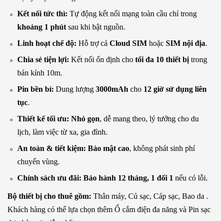
Kết nối tức thì:
Tự động kết nối mạng toàn cầu chỉ trong
khoảng 1 phút
sau khi bật nguồn.
Linh hoạt chế độ:
Hỗ trợ cả
Cloud SIM
hoặc
SIM nội địa
.
Chia sẻ tiện lợi:
Kết nối ổn định cho
tối đa 10 thiết bị
trong
bán kính 10m.
Pin bền bỉ:
Dung lượng
3000mAh
cho
12 giờ sử dụng liên
tục
.
Thiết kế tối ưu:
Nhỏ gọn
, dễ mang theo, lý tưởng cho du
lịch, làm việc từ xa, gia đình.
An toàn & tiết kiệm:
Bảo mật cao
, không phát sinh phí
chuyển vùng.
Chính sách ưu đãi:
Bảo hành 12 tháng, 1 đổi 1
nếu có lỗi.
Bộ thiết bị cho thuê gồm:
Thân máy, Củ sạc, Cáp sạc, Bao da .
Khách hàng có thể lựa chọn thêm Ổ cắm điện đa năng và Pin sạc