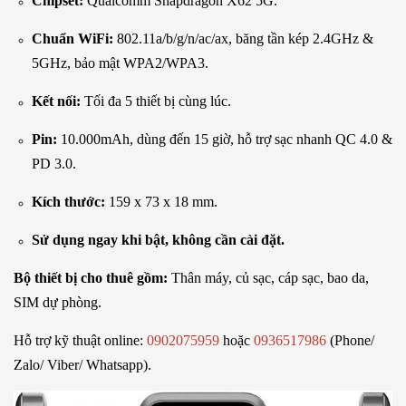
Chipset:
Qualcomm Snapdragon X62 5G.
Chuẩn WiFi:
802.11a/b/g/n/ac/ax, băng tần kép 2.4GHz &
5GHz, bảo mật WPA2/WPA3.
Kết nối:
Tối đa 5 thiết bị cùng lúc.
Pin:
10.000mAh, dùng đến 15 giờ, hỗ trợ sạc nhanh QC 4.0 &
PD 3.0.
Kích thước:
159 x 73 x 18 mm.
Sử dụng ngay khi bật, không cần cài đặt.
Bộ thiết bị cho thuê gồm:
Thân máy, củ sạc, cáp sạc, bao da,
SIM dự phòng.
Hỗ trợ kỹ thuật online:
0902075959
hoặc
0936517986
(Phone/
Zalo/ Viber/ Whatsapp).