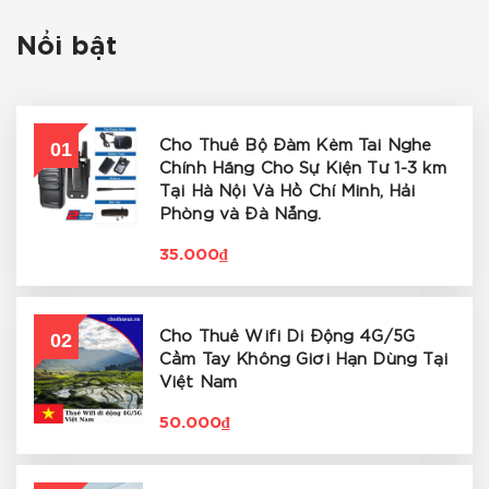
Nổi bật
01
Cho Thuê Bộ Đàm Kèm Tai Nghe
Chính Hãng Cho Sự Kiện Từ 1-3 km
Tại Hà Nội Và Hồ Chí Minh, Hải
Phòng và Đà Nẵng.
35.000₫
02
Cho Thuê Wifi Di Động 4G/5G
Cầm Tay Không Giới Hạn Dùng Tại
Việt Nam
50.000₫