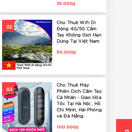
35.000₫
Cho Thuê Wifi Di
02
Động 4G/5G Cầm
Tay Không Giới Hạn
Dùng Tại Việt Nam
50.000₫
Cho Thuê Máy
03
Phiên Dịch Cầm Tay
Cá Nhân - Giao Hỏa
Tốc Tại Hà Nội , Hồ
Chí Minh, Hải Phòng
và Đà Nẵng.
100.000₫