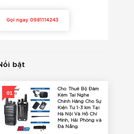
Gọi ngay 0981114243
Nổi bật
Cho Thuê Bộ Đàm
01
Kèm Tai Nghe
Chính Hãng Cho Sự
Kiện Từ 1-3 km Tại
Hà Nội Và Hồ Chí
Minh, Hải Phòng và
Đà Nẵng.