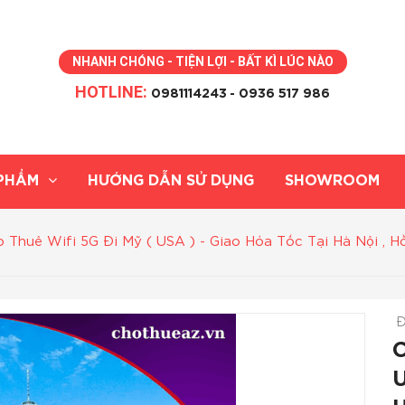
NHANH CHÓNG - TIỆN LỢI - BẤT KÌ LÚC NÀO
HOTLINE:
0981114243
- 0936 517 986
PHẨM
HƯỚNG DẪN SỬ DỤNG
SHOWROOM
 Thuê Wifi 5G Đi Mỹ ( USA ) - Giao Hỏa Tốc Tại Hà Nội , H
Đ
C
U