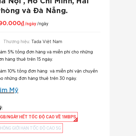
à Nội , Hồ Chí Minh, Hải
hòng và Đà Nẵng.
90.000₫
/ngày
/ngày
Thương hiệu:
Tada Việt Nam
iảm 5% tổng đơn hàng và miễn phí cho những
n hàng thuê trên 15 ngày.
iảm 10% tổng đơn hàng và miễn phí vận chuyển
ho những đơn hàng thuê trên 30 ngày.
im Mỹ
ỹ:
1GB/NGÀY HẾT TỐC ĐỘ CAO VỀ 1MBPS
HÔNG GIỚI HẠN TỐC ĐỘ CAO 5G