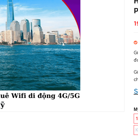
H
P
1
G
đơ
G
c
S
M
K