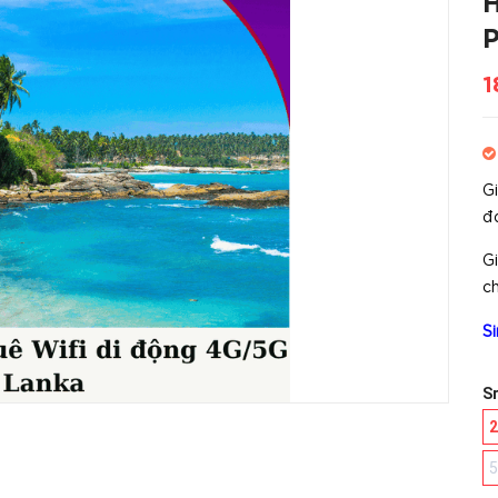
H
P
1
G
đơ
G
c
S
Sr
5