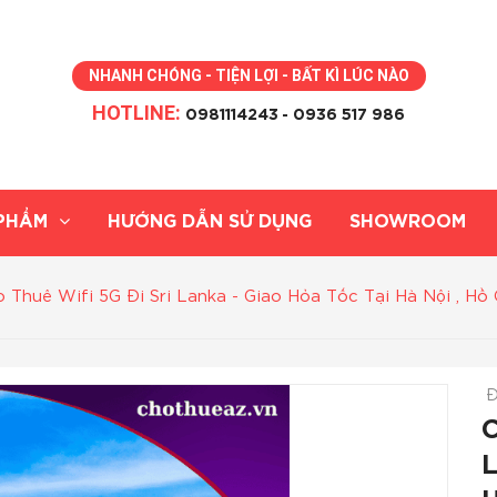
NHANH CHÓNG - TIỆN LỢI - BẤT KÌ LÚC NÀO
HOTLINE:
0981114243
- 0936 517 986
PHẨM
HƯỚNG DẪN SỬ DỤNG
SHOWROOM
 Thuê Wifi 5G Đi Sri Lanka - Giao Hỏa Tốc Tại Hà Nội , Hồ
Đ
C
L