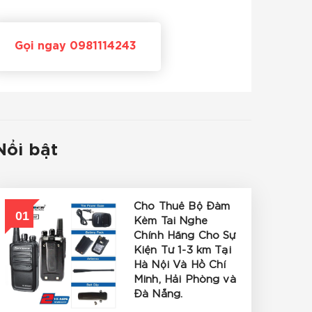
Gọi ngay 0981114243
Nổi bật
Cho Thuê Bộ Đàm
01
Kèm Tai Nghe
Chính Hãng Cho Sự
Kiện Từ 1-3 km Tại
Hà Nội Và Hồ Chí
Minh, Hải Phòng và
Đà Nẵng.