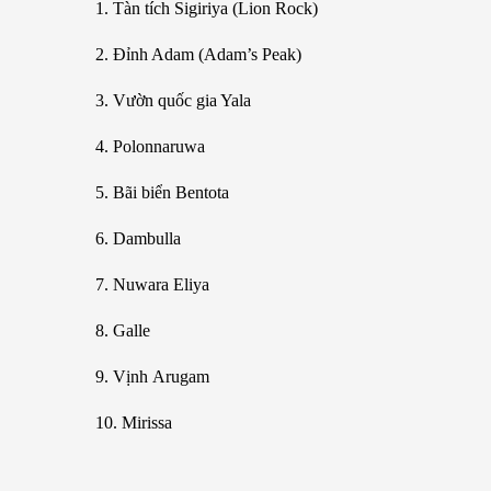
1. Tàn tích Sigiriya (Lion Rock)
2. Đỉnh Adam (Adam’s Peak)
3. Vườn quốc gia Yala
4. Polonnaruwa
5. Bãi biển Bentota
6. Dambulla
7. Nuwara Eliya
8. Galle
9. Vịnh Arugam
10. Mirissa