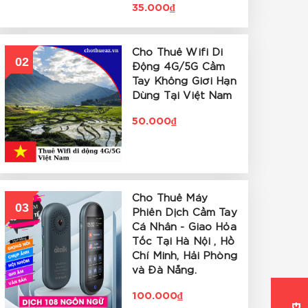
35.000₫
Cho Thuê Wifi Di
02
Động 4G/5G Cầm
Tay Không Giới Hạn
Dùng Tại Việt Nam
50.000₫
Cho Thuê Máy
03
Phiên Dịch Cầm Tay
Cá Nhân - Giao Hỏa
Tốc Tại Hà Nội , Hồ
Chí Minh, Hải Phòng
và Đà Nẵng.
100.000₫