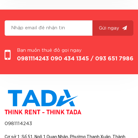
Gửi ngay
Bạn muốn thuê đồ gọi ngay
0981114243
090 434 1345 / 093 651 7986
0981114243
Cơ sở 1: Số 51, Ngõ 1 Quan Nhân, Phường Thanh Xuân, Thành