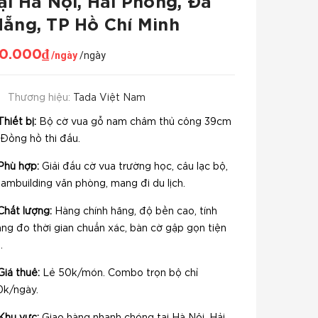
ại Hà Nội, Hải Phòng, Đà
ẵng, TP Hồ Chí Minh
0.000₫
/ngày
/ngày
Thương hiệu:
Tada Việt Nam
Thiết bị:
Bộ cờ vua gỗ nam châm thủ công 39cm
 Đồng hồ thi đấu.
Phù hợp:
Giải đấu cờ vua trường học, câu lạc bộ,
ambuilding văn phòng, mang đi du lịch.
Chất lượng:
Hàng chính hãng, độ bền cao, tính
ng đo thời gian chuẩn xác, bàn cờ gập gọn tiện
.
Giá thuê:
Lẻ 50k/món. Combo trọn bộ chỉ
0k/ngày.