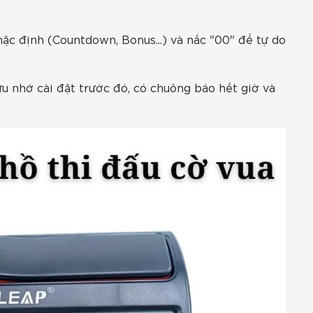
ặc định (Countdown, Bonus...) và nấc "00" để tự do
u nhớ cài đặt trước đó, có chuông báo hết giờ và