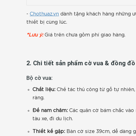
-
Chothuaz.vn
dành tặng khách hàng những ưu 
thiết bị cùng lúc.
*Lưu ý:
Giá trên chưa gồm phí giao hàng.
2. Chi tiết sản phẩm cờ vua & đồng đồ
Bộ cờ vua:
Chất liệu:
Chế tác thủ công từ gỗ tự nhiên,
ràng.
Đế nam châm:
Các quân cờ bám chắc vào m
tàu xe, đi du lịch.
Thiết kế gập:
Bàn cờ size 39cm, dễ dàng g