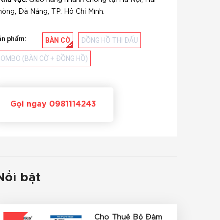
Khu vực:
Giao hàng nhanh chóng tại Hà Nội, Hải
hòng, Đà Nẵng, TP. Hồ Chí Minh.
ản phẩm:
BÀN CỜ
ĐỒNG HỒ THI ĐẤU
OMBO (BÀN CỜ + ĐỒNG HỒ)
Gọi ngay 0981114243
Nổi bật
Cho Thuê Bộ Đàm