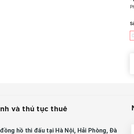
- 
P
S
C
ình và thủ tục thuê
ồng hồ thi đấu tại Hà Nội, Hải Phòng, Đà