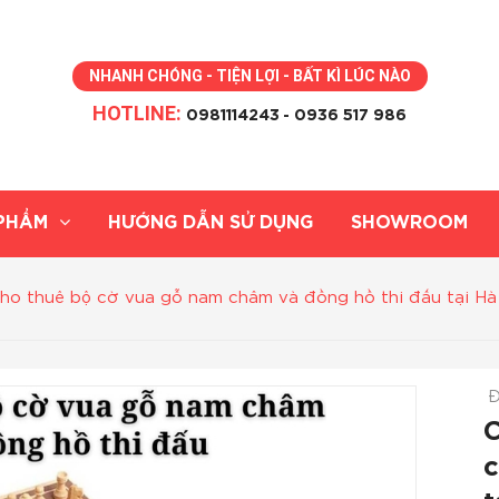
NHANH CHÓNG - TIỆN LỢI - BẤT KÌ LÚC NÀO
HOTLINE:
0981114243
- 0936 517 986
PHẨM
HƯỚNG DẪN SỬ DỤNG
SHOWROOM
ho thuê bộ cờ vua gỗ nam châm và đồng hồ thi đấu tại Hà 
Đ
C
c