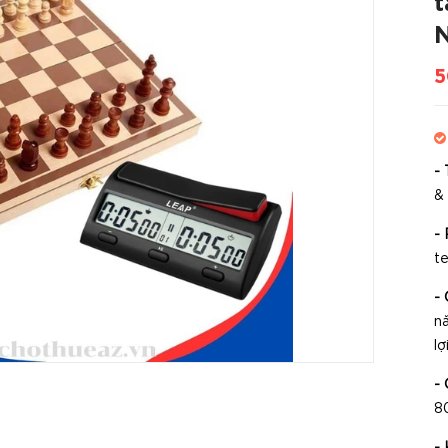
t
N
5
- 
&
- 
te
- 
nă
lợi
- 
8