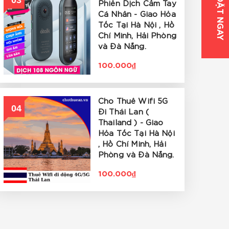
03
ĐẶT NGAY
Phiên Dịch Cầm Tay
Cá Nhân - Giao Hỏa
Tốc Tại Hà Nội , Hồ
Chí Minh, Hải Phòng
và Đà Nẵng.
100.000₫
Cho Thuê Wifi 5G
04
Đi Thái Lan (
Thailand ) - Giao
Hỏa Tốc Tại Hà Nội
, Hồ Chí Minh, Hải
Phòng và Đà Nẵng.
100.000₫