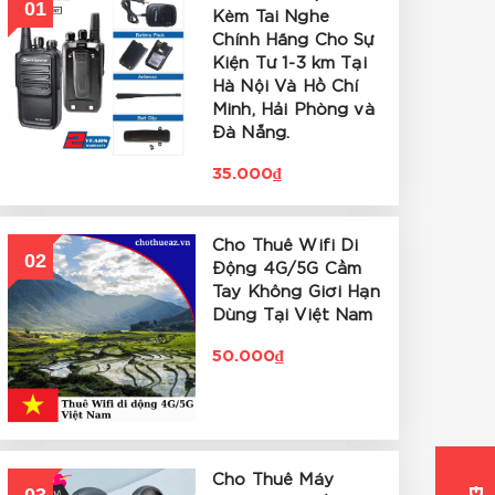
01
Kèm Tai Nghe
Chính Hãng Cho Sự
Kiện Từ 1-3 km Tại
Hà Nội Và Hồ Chí
Minh, Hải Phòng và
Đà Nẵng.
35.000₫
Cho Thuê Wifi Di
02
Động 4G/5G Cầm
Tay Không Giới Hạn
Dùng Tại Việt Nam
50.000₫
Cho Thuê Máy