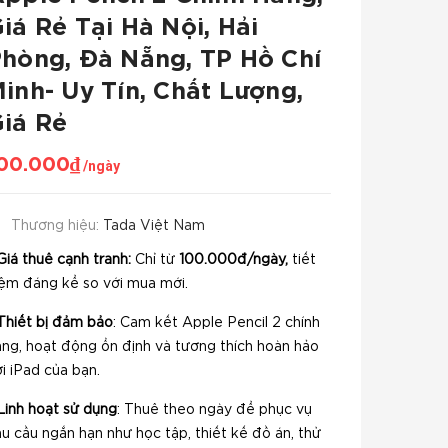
iá Rẻ Tại Hà Nội, Hải
hòng, Đà Nẵng, TP Hồ Chí
inh- Uy Tín, Chất Lượng,
iá Rẻ
00.000₫
/ngày
Thương hiệu:
Tada Việt Nam
Giá thuê cạnh tranh:
Chỉ từ
100.000đ/ngày,
tiết
iệm đáng kể so với mua mới.
hiết bị đảm bảo
: Cam kết Apple Pencil 2 chính
ãng, hoạt động ổn định và tương thích hoàn hảo
i iPad của bạn.
Linh hoạt sử dụng
: Thuê theo ngày để phục vụ
u cầu ngắn hạn như học tập, thiết kế đồ án, thử