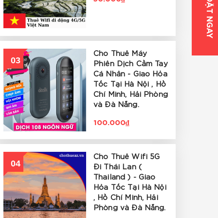
ĐẶT NGAY
Cho Thuê Máy
03
Phiên Dịch Cầm Tay
Cá Nhân - Giao Hỏa
Tốc Tại Hà Nội , Hồ
Chí Minh, Hải Phòng
và Đà Nẵng.
100.000₫
Cho Thuê Wifi 5G
04
Đi Thái Lan (
Thailand ) - Giao
Hỏa Tốc Tại Hà Nội
, Hồ Chí Minh, Hải
Phòng và Đà Nẵng.