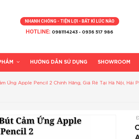
NHANH CHÓNG - TIỆN LỢI - BẤT KÌ LÚC NÀO
HOTLINE:
0981114243
- 0936 517 986
PHẨM
HƯỚNG DẪN SỬ DỤNG
SHOWROOM
m Ứng Apple Pencil 2 Chính Hãng, Giá Rẻ Tại Hà Nội, Hải P
Đ
A