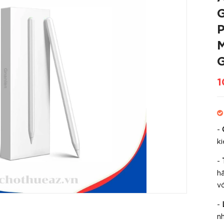
G
P
M
G
1
-
k
-
T
h
vớ
-
nh