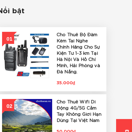
Nổi bật
Cho Thuê Bộ Đàm
01
Kèm Tai Nghe
Chính Hãng Cho Sự
Kiện Từ 1-3 km Tại
Hà Nội Và Hồ Chí
Minh, Hải Phòng và
Đà Nẵng.
35.000₫
Cho Thuê Wifi Di
02
Động 4G/5G Cầm
Tay Không Giới Hạn
Dùng Tại Việt Nam
50.000₫