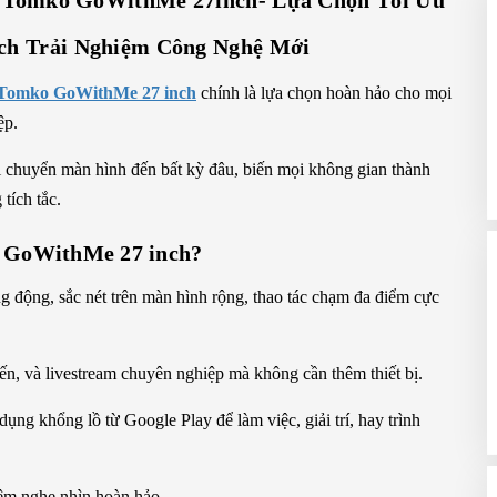
 Tomko GoWithMe 27inch- Lựa Chọn Tối Ưu
ch Trải Nghiệm Công Nghệ Mới
Tomko GoWithMe 27 inch
chính là lựa chọn hoàn hảo cho mọi
ệp.
di chuyển màn hình đến bất kỳ đâu, biến mọi không gian thành
tích tắc.
o GoWithMe 27 inch?
g động, sắc nét trên màn hình rộng, thao tác chạm đa điểm cực
ến, và livestream chuyên nghiệp mà không cần thêm thiết bị.
ng khổng lồ từ Google Play để làm việc, giải trí, hay trình
ệm nghe nhìn hoàn hảo.