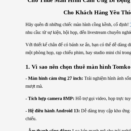
Cho Thuê Màn Hình Cảm Ứng Di Động
Cho Khách Hàng Yêu Thí
Hãy quên đi những chiếc màn hình cồng kềnh, cố định!
nhu cầu: từ sự kiện, hội họp, đến livestream chuyên nghi
Với thiết kế chân đế có bánh xe ẩn, bạn có thể dễ dàng 
một phòng họp, rạp chiếu phim, hay studio mini chỉ trong 
1. Vì sao nên chọn thuê màn hình Tomk
- Màn hình cảm ứng 27 inch:
Trải nghiệm hình ảnh sốn
mượt mà.
- Tích hợp camera 8MP:
Hỗ trợ gọi video, họp trực tuy
- Hệ điều hành Android 13:
Dễ dàng truy cập kho ứng dụ
chiếu.
- Âm thanh sống động:
Loa kép mạnh mẽ cho trải nghi