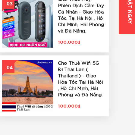
ĐẶT NGAY
03
Phiên Dịch Cầm Tay
Cá Nhân - Giao Hỏa
Tốc Tại Hà Nội , Hồ
Chí Minh, Hải Phòng
và Đà Nẵng.
100.000₫
Cho Thuê Wifi 5G
04
Đi Thái Lan (
Thailand ) - Giao
Hỏa Tốc Tại Hà Nội
, Hồ Chí Minh, Hải
Phòng và Đà Nẵng.
100.000₫