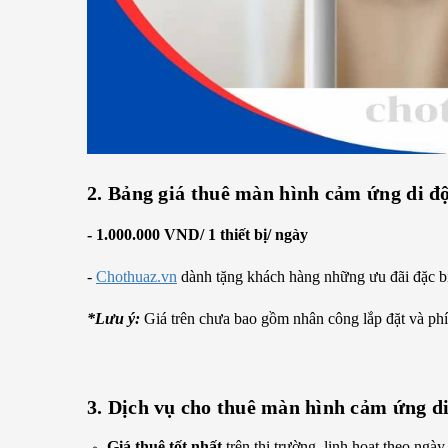
2. Bảng giá thuê m
àn hình cảm ứng di
- 1.000.000 VND/ 1 thiết bị/ ngày
-
Chothuaz.vn
dành tặng khách hàng những ưu đãi đặc biệ
*Lưu ý:
Giá trên chưa bao gồm nhân công lắp đặt và phí
3. Dịch vụ cho thuê
m
àn hình cảm ứng d
Giá thuê tốt nhất
trên thị trường, linh hoạt theo ngày.