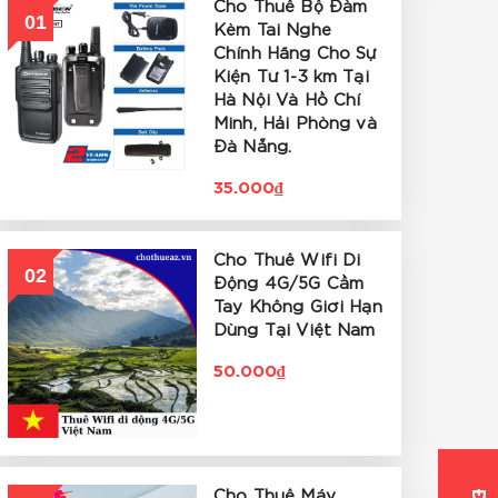
Cho Thuê Bộ Đàm
01
Kèm Tai Nghe
Chính Hãng Cho Sự
Kiện Từ 1-3 km Tại
Hà Nội Và Hồ Chí
Minh, Hải Phòng và
Đà Nẵng.
35.000₫
Cho Thuê Wifi Di
02
Động 4G/5G Cầm
Tay Không Giới Hạn
Dùng Tại Việt Nam
50.000₫
Cho Thuê Máy