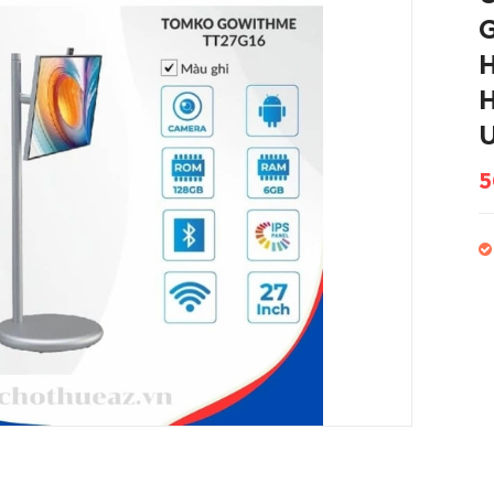
G
H
H
U
5