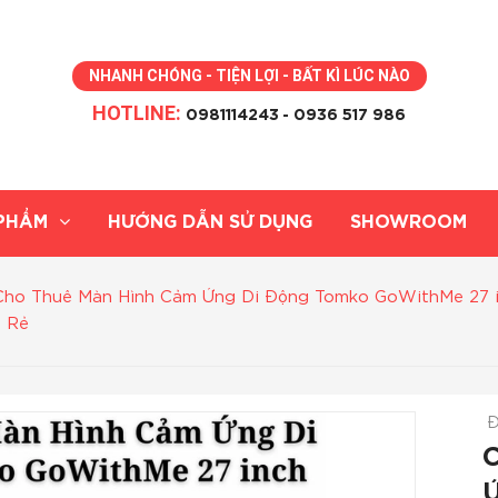
NHANH CHÓNG - TIỆN LỢI - BẤT KÌ LÚC NÀO
HOTLINE:
0981114243
- 0936 517 986
PHẨM
HƯỚNG DẪN SỬ DỤNG
SHOWROOM
Cho Thuê Màn Hình Cảm Ứng Di Động Tomko GoWithMe 27 in
á Rẻ
Đ