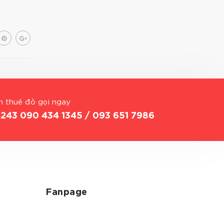
 thuê đồ gọi ngay
4243
090 434 1345 / 093 651 7986
Fanpage