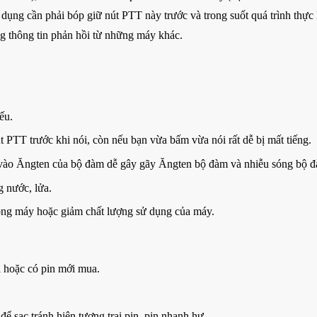
ụng cần phải bóp giữ nút PTT này trước và trong suốt quá trình thực
ng thông tin phản hồi từ những máy khác.
ếu.
t PTT trước khi nói, còn nếu bạn vừa bấm vừa nói rất dễ bị mất tiếng.
vào Ăngten của bộ đàm dễ gây gãy Ăngten bộ đàm và nhiễu sóng bộ 
g nước, lửa.
 hỏng máy hoặc giảm chất lượng sử dụng của máy.
i hoặc có pin mới mua.
để sạc tránh hiện tượng trai pin, pin nhanh hư.