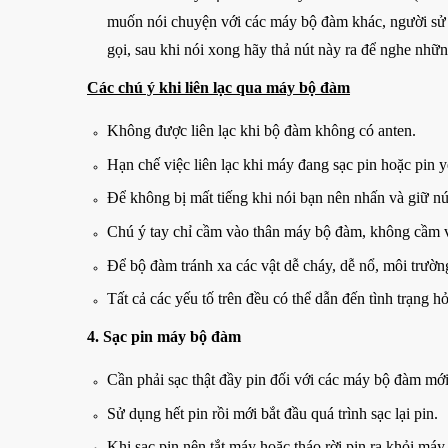
muốn nói chuyện với các máy bộ đàm khác, người sử d
gọi, sau khi nói xong hãy thả nút này ra để nghe nhữ
Các chú ý khi liên lạc qua máy bộ đàm
Không được liên lạc khi bộ đàm không có anten.
Hạn chế việc liên lạc khi máy đang sạc pin hoặc pin y
Để không bị mất tiếng khi nói bạn nên nhấn và giữ nú
Chú ý tay chỉ cầm vào thân máy bộ đàm, không cầm 
Để bộ đàm tránh xa các vật dễ cháy, dễ nổ, môi trườn
Tất cả các yếu tố trên đều có thể dẫn đến tình trạng
4. Sạc pin máy bộ đàm
Cần phải sạc thật đầy pin đối với các máy bộ đàm mớ
Sử dụng hết pin rồi mới bắt đầu quá trình sạc lại pin.
Khi sạc pin nên tắt máy hoặc tháo rời pin ra khỏi máy 