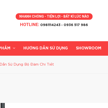
NHANH CHÓNG - TIỆN LỢI - BẤT KÌ LÚC NÀO
HOTLINE:
0981114243
- 0936 517 986
PHẨM
HƯỚNG DẪN SỬ DỤNG
SHOWROOM
Dẫn Sử Dụng Bộ Đàm Chi Tiết