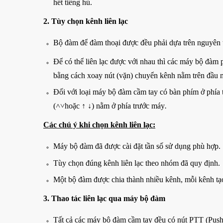
hết tiếng hú.
2. Tùy chọn kênh liên lạc
Bộ đàm để đàm thoại được đều phải dựa trên nguyên tắ
Để có thể liên lạc được với nhau thì các máy bộ đàm p
bằng cách xoay nút (vặn) chuyển kênh nằm trên đầu 
Đối với loại máy bộ đàm cầm tay có bàn phím ở phía t
(˄˅hoặc ↑ ↓) nằm ở phía trước máy
.
Các chú ý khi chọn kênh liên lạc:
Máy bộ đàm đã được cài đặt tần số sử dụng phù hợp.
Tùy chọn đúng kênh liên lạc theo nhóm đã quy định.
Một bộ đàm được chia thành nhiều kênh, mỗi kênh tạ
3. Thao tác liên lạc qua máy bộ đàm
Tất cả các máy bộ đàm cầm tay đều có nút PTT (Push t