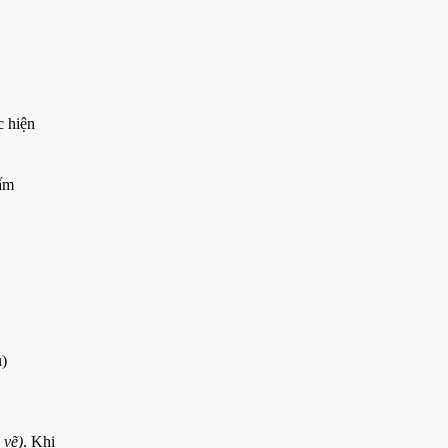
c hiện
bấm
u)
 vẽ)
. Khi