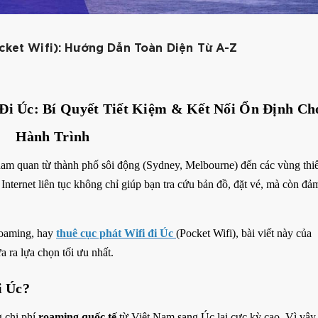
cket Wifi): Hướng Dẫn Toàn Diện Từ A-Z
Đi Úc: Bí Quyết Tiết Kiệm & Kết Nối Ổn Định Ch
Hành Trình
tham quan từ thành phố sôi động (Sydney, Melbourne) đến các vùng thi
Internet liên tục không chỉ giúp bạn tra cứu bản đồ, đặt vé, mà còn đả
Roaming, hay
thuê cục phát Wifi đi Úc
(Pocket Wifi), bài viết này của
a ra lựa chọn tối ưu nhất.
i Úc?
g chi phí
roaming quốc tế
từ Việt Nam sang Úc lại cực kỳ cao. Vì vậy