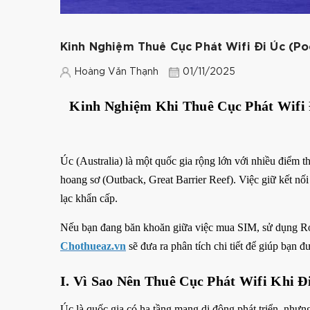
Kinh Nghiệm Thuê Cục Phát Wifi Đi Úc (Po
Hoàng Văn Thạnh
01/11/2025
Kinh Nghiệm Khi Thuê Cục Phát Wifi 
Úc (Australia) là một quốc gia rộng lớn với nhiều điểm 
hoang sơ (Outback, Great Barrier Reef). Việc giữ kết nối 
lạc khẩn cấp.
Nếu bạn đang băn khoăn giữa việc mua SIM, sử dụng 
Chothueaz.vn
sẽ đưa ra phân tích chi tiết để giúp bạn đư
I. Vì Sao Nên Thuê Cục Phát Wifi Khi Đ
Úc là quốc gia có hạ tầng mạng di động phát triển, nhưn