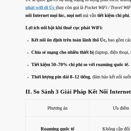
phát wifi đi Úc
(hay còn gọi là
Pocket WiFi / Travel WiF
nối Internet mọi lúc, mọi nơi
mà vẫn
tiết kiệm chi phí
.
Lợi ích nổi bật khi thuê cục phát WiFi:
Kết nối ổn định trên toàn lãnh thổ Úc,
bao gồm các 
Chia sẻ mạng cho nhiều thiết bị
(laptop, điện thoại
Tiết kiệm 50–70% chi phí so với roaming quốc tế.
Thời lượng pin dài 8–12 tiếng
, đảm bảo kết nối suốt
II. So Sánh 3 Giải Pháp Kết Nối Interne
Phương án
Ưu điểm
Roaming quốc tế
Không cần đổi