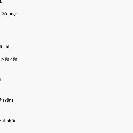
).
ADA
hoặc
ết bị.
. Nếu đến
t
ếu cần)
ng
ít n
hất