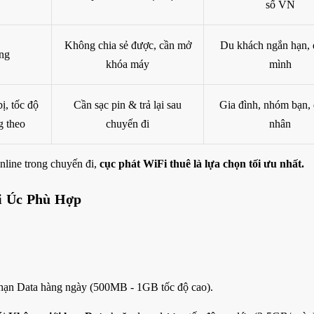
số VN
Không chia sẻ được, cần mở
Du khách ngắn hạn, 
ùng
khóa máy
mình
bị, tốc độ
Cần sạc pin & trả lại sau
Gia đình, nhóm bạn,
g theo
chuyến đi
nhân
nline trong chuyến đi,
cục phát WiFi thuê là lựa chọn tối ưu nhất.
i Úc Phù Hợp
hạn Data hàng ngày (500MB - 1GB tốc độ cao).