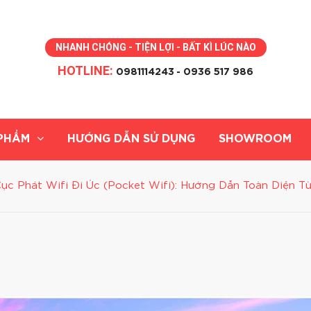
NHANH CHÓNG - TIỆN LỢI - BẤT KÌ LÚC NÀO
HOTLINE:
0981114243
- 0936 517 986
PHẨM
HƯỚNG DẪN SỬ DỤNG
SHOWROOM
ục Phát Wifi Đi Úc (Pocket Wifi): Hướng Dẫn Toàn Diện T