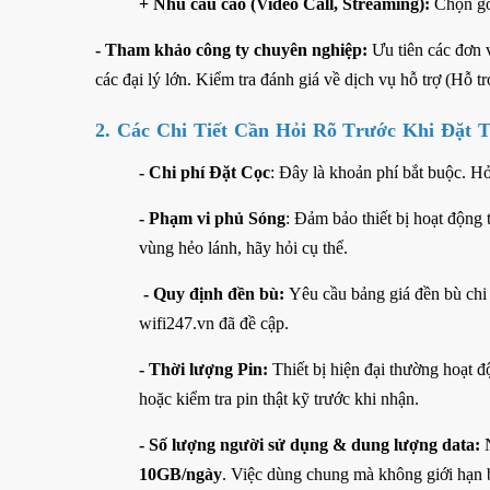
+ Nhu cầu cao (Video Call, Streaming):
Chọn g
- Tham khảo công ty chuyên nghiệp:
Ưu tiên các đơn v
các đại lý lớn. Kiểm tra đánh giá về dịch vụ hỗ trợ (Hỗ trợ
2. Các Chi Tiết Cần Hỏi Rõ Trước Khi Đặt 
- Chi phí Đặt Cọc
: Đây là khoản phí bắt buộc. Hỏi
- Phạm vi phủ Sóng
: Đảm bảo thiết bị hoạt động
vùng hẻo lánh, hãy hỏi cụ thể.
- Quy định đền bù:
Yêu cầu bảng giá đền bù chi t
wifi247.vn đã đề cập.
- Thời lượng Pin:
Thiết bị hiện đại thường hoạt 
hoặc kiểm tra pin thật kỹ trước khi nhận.
- Số lượng người sử dụng & dung lượng data:
N
10GB/ngày
. Việc dùng chung mà không giới hạn b