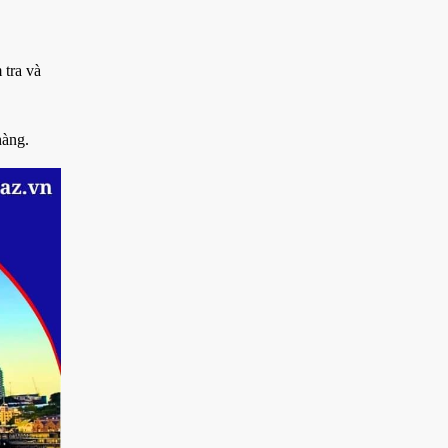
 tra và
hàng.