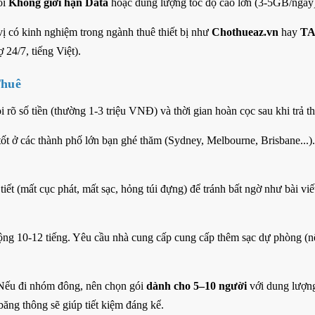
ói
Không giới hạn Data
hoặc dung lượng tốc độ cao lớn (3-5GB/ngày
ị có kinh nghiệm trong ngành thuê thiết bị như
Chothueaz.vn
hay
T
 24/7, tiếng Việt).
Thuê
 rõ số tiền (thường 1-3 triệu VNĐ) và thời gian hoàn cọc sau khi trả thi
 tốt ở các thành phố lớn bạn ghé thăm (Sydney, Melbourne, Brisbane...)
iết (mất cục phát, mất sạc, hỏng túi đựng) để tránh bất ngờ như bài viế
động 10-12 tiếng. Yêu cầu nhà cung cấp cung cấp thêm sạc dự phòng (n
ếu đi nhóm đông, nên chọn gói
dành cho 5–10 người
với dung lượ
ăng thông sẽ giúp tiết kiệm đáng kể.