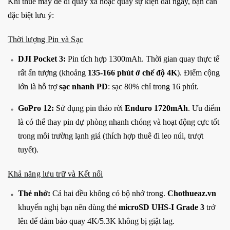
Khi thuê máy để đi quay xa hoặc quay sự kiện dài ngày, bạn cần
đặc biệt lưu ý:
Thời lượng Pin và Sạc
DJI Pocket 3:
Pin tích hợp 1300mAh. Thời gian quay thực tế
rất ấn tượng (khoảng
135-166 phút ở chế độ 4K
). Điểm cộng
lớn là hỗ trợ
sạc nhanh PD
: sạc 80% chỉ trong 16 phút.
GoPro 12:
Sử dụng pin tháo rời
Enduro 1720mAh
. Ưu điểm
là có thể thay pin dự phòng nhanh chóng và hoạt động cực tốt
trong môi trường lạnh giá (thích hợp thuê đi leo núi, trượt
tuyết).
Khả năng lưu trữ và Kết nối
Thẻ nhớ:
Cả hai đều không có bộ nhớ trong.
Chothueaz.vn
khuyến nghị bạn nên dùng thẻ
microSD UHS-I Grade 3
trở
lên để đảm bảo quay 4K/5.3K không bị giật lag.