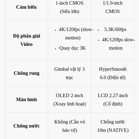
1-inch CMOS
1/1.9-inch
Cảm biến
(Siêu lớn)
CMOS
4K/120fps (slow-
5.3K/60fps
Độ phân giải
motion)
4K/120fps slow-
Video
Quay dọc 3K
motion
Gimbal vật lý 3
HyperSmooth
Chống rung
trục
6.0 (Điện tử)
OLED 2-inch
LCD 2.27-inch
Màn hình
(Xoay linh hoạt)
(Cố định)
Không (Cần vỏ
Chống nước
Chống nước
bảo vệ)
10m (NATIVE)