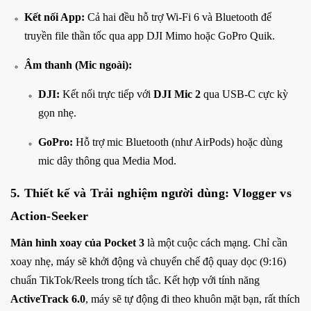
Kết nối App:
Cả hai đều hỗ trợ Wi-Fi 6 và Bluetooth để
truyền file thần tốc qua app DJI Mimo hoặc GoPro Quik.
Âm thanh (Mic ngoài):
DJI:
Kết nối trực tiếp với
DJI Mic 2
qua USB-C cực kỳ
gọn nhẹ.
GoPro:
Hỗ trợ mic Bluetooth (như AirPods) hoặc dùng
mic dây thông qua Media Mod.
5. Thiết kế và Trải nghiệm người dùng: Vlogger vs
Action-Seeker
Màn hình xoay của Pocket 3
là một cuộc cách mạng. Chỉ cần
xoay nhẹ, máy sẽ khởi động và chuyển chế độ quay dọc (9:16)
chuẩn TikTok/Reels trong tích tắc. Kết hợp với tính năng
ActiveTrack 6.0
, máy sẽ tự động đi theo khuôn mặt bạn, rất thích