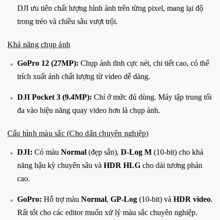
DJI ưu tiên chất lượng hình ảnh trên từng pixel, mang lại độ
trong trẻo và chiều sâu vượt trội.
Khả năng chụp ảnh
GoPro 12 (27MP):
Chụp ảnh tĩnh cực nét, chi tiết cao, có thể
trích xuất ảnh chất lượng từ video dễ dàng.
DJI Pocket 3 (9.4MP):
Chỉ ở mức đủ dùng. Máy tập trung tối
đa vào hiệu năng quay video hơn là chụp ảnh.
Cấu hình màu sắc (Cho dân chuyên nghiệp)
DJI:
Có màu
Normal
(đẹp sẵn),
D-Log M
(10-bit) cho khả
năng hậu kỳ chuyên sâu và
HDR HLG
cho dải tương phản
cao.
GoPro:
Hỗ trợ màu
Normal
,
GP-Log
(10-bit) và
HDR video
.
Rất tốt cho các editor muốn xử lý màu sắc chuyên nghiệp.