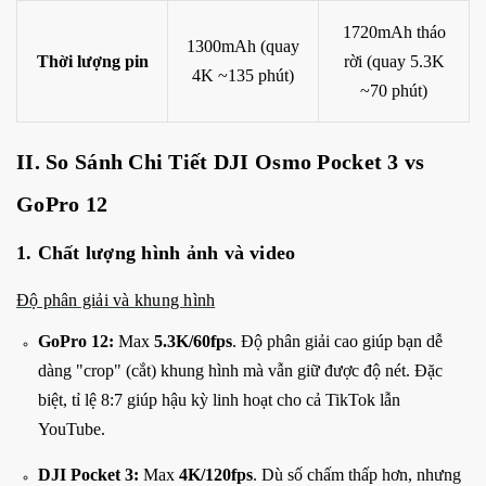
1720mAh tháo
1300mAh (quay
Thời lượng pin
rời (quay 5.3K
4K ~135 phút)
~70 phút)
II. So Sánh Chi Tiết DJI Osmo Pocket 3 vs
GoPro 12
1. Chất lượng hình ảnh và video
Độ phân giải và khung hình
GoPro 12:
Max
5.3K/60fps
. Độ phân giải cao giúp bạn dễ
dàng "crop" (cắt) khung hình mà vẫn giữ được độ nét. Đặc
biệt, tỉ lệ 8:7 giúp hậu kỳ linh hoạt cho cả TikTok lẫn
YouTube.
DJI Pocket 3:
Max
4K/120fps
. Dù số chấm thấp hơn, nhưng